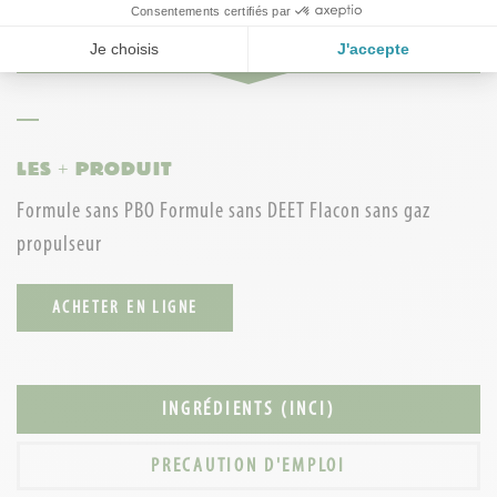
fourmis, les tiques et les mites.
Consentements certifiés par
Je choisis
J'accepte
ASTUCE
LES + PRODUIT
Formule sans PBO Formule sans DEET Flacon sans gaz
propulseur
ACHETER EN LIGNE
INGRÉDIENTS (INCI)
PRECAUTION D'EMPLOI