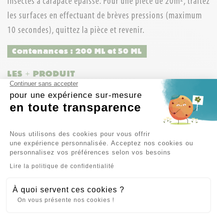
insectes à carapace épaisse. Pour une pièce de 20m², traitez
les surfaces en effectuant de brèves pressions (maximum
10 secondes), quittez la pièce et revenir.
Contenances : 200 ML et 50 ML
LES + PRODUIT
Continuer sans accepter
Produit polyvalent
pour une expérience sur-mesure
en toute transparence
Utilisation intérieure et extérieure
LE POUVOIR DES PLANTES
Plateforme de Gestion du Consent
Nous utilisons des cookies pour vous offrir
une expérience personnalisée. Acceptez nos cookies ou
Le géraniol est une molécule volatile odorante
personnalisez vos préférences selon vos besoins
naturellement présente dans les huiles
Axeptio consent
Lire la politique de confidentialité
essentielles issues des plantes. Cette molécule
est un répulsif souvent utilisé contre les
À quoi servent ces cookies ?
On vous présente nos cookies !
acariens, les moustiques, les mouches, les