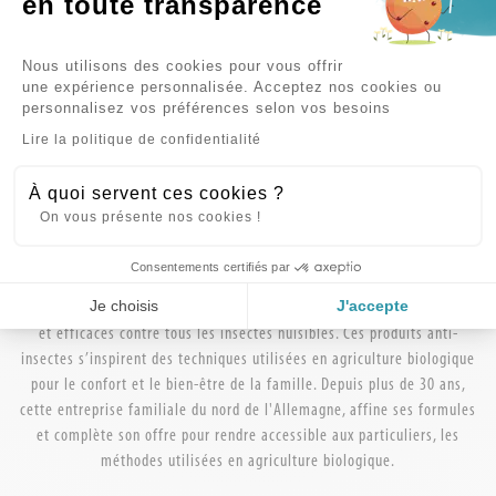
en toute transparence
Plateforme de Gestion du Consent
Nous utilisons des cookies pour vous offrir
Tous insectes
une expérience personnalisée. Acceptez nos cookies ou
Spray insecticide action foudroyante Tous insectes, 200
personnalisez vos préférences selon vos besoins
Axeptio consent
Lire la politique de confidentialité
ml
À quoi servent ces cookies ?
On vous présente nos cookies !
ARIES
Consentements certifiés par
Je choisis
J'accepte
ARIES utilise le pouvoir de la nature pour proposer des solutions sûres
et efficaces contre tous les insectes nuisibles. Ces produits anti-
insectes s’inspirent des techniques utilisées en agriculture biologique
pour le confort et le bien-être de la famille. Depuis plus de 30 ans,
cette entreprise familiale du nord de l'Allemagne, affine ses formules
et complète son offre pour rendre accessible aux particuliers, les
méthodes utilisées en agriculture biologique.