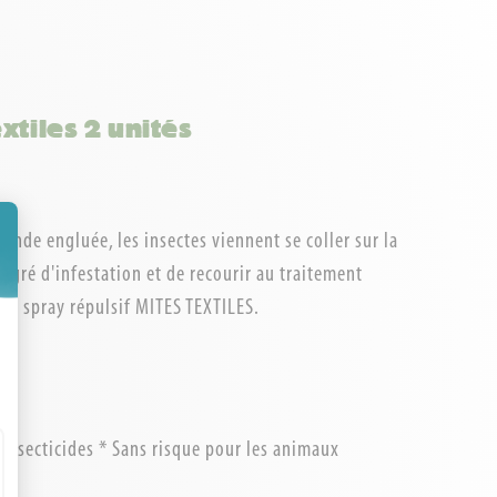
xtiles 2 unités
nde engluée, les insectes viennent se coller sur la
egré d'infestation et de recourir au traitement
 ou spray répulsif MITES TEXTILES.
ment : Personnalisez vos Options
insecticides * Sans risque pour les animaux