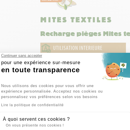
MITES TEXTILES
Recharge pièges Mites te
UTILISATION INTERIEURE
Continuer sans accepter
pour une expérience sur-mesure
Grâce aux phéromones incorporées dans la ba
en toute transparence
plaque. Cette méthode permet d'évaluer le d
approprié : spray insecticide TOUS INSECTES
Plateforme de Gestion du Consente
Nous utilisons des cookies pour vous offrir une
expérience personnalisée. Acceptez nos cookies ou
Contenance : 2 pièges
personnalisez vos préférences selon vos besoins
Axeptio consent
Lire la politique de confidentialité
LES + PRODUIT
*Ecologique * Non toxique * Inodore * Sans 
À quoi servent ces cookies ?
On vous présente nos cookies !