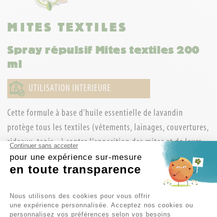
MITES TEXTILES
Spray répulsif Mites textiles 200
ml
UTILISATION INTERIEURE
Cette formule à base d'huile essentielle de lavandin
protège tous les textiles (vêtements, lainages, couvertures,
rideaux, tapis...) contre l'apparition des mites et de leurs
Continuer sans accepter
larves responsables des trous dans les textiles.
pour une expérience sur-mesure
en toute transparence
Télécharger la
fiche de sécurité
.
Plateforme de Gestion du Consent
Contenance : 200 ml
Nous utilisons des cookies pour vous offrir
une expérience personnalisée. Acceptez nos cookies ou
personnalisez vos préférences selon vos besoins