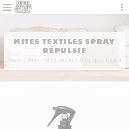
MITES TEXTILES SPRAY
RÉPULSIF
Accueil
Mites
Mites textiles
Mites-spray-repulsif