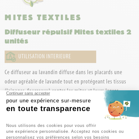
MITES TEXTILES
Diffuseur répulsif Mites textiles 2
unités
UTILISATION INTERIEURE
Ce diffuseur au lavandin diffuse dans les placards une
odeur agréable de lavande tout en protégeant les tissus
(lainages, fourreaux) contre les mites et leurs larves,
Continuer sans accepter
responsables des trous dans les textiles.
pour une expérience sur-mesure
en toute transparence
Télécharger la
fiche de sécurité
.
Plateforme de Gestion du Consent
Contenance : 2 pièges
Nous utilisons des cookies pour vous offrir
une expérience personnalisée. Acceptez nos cookies ou
personnalisez vos préférences selon vos besoins