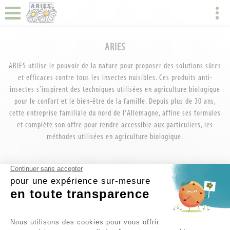
ARIES
ARIES utilise le pouvoir de la nature pour proposer des solutions sûres
et efficaces contre tous les insectes nuisibles. Ces produits anti-
insectes s’inspirent des techniques utilisées en agriculture biologique
pour le confort et le bien-être de la famille. Depuis plus de 30 ans,
cette entreprise familiale du nord de l'Allemagne, affine ses formules
et complète son offre pour rendre accessible aux particuliers, les
méthodes utilisées en agriculture biologique.
Continuer sans accepter
pour une expérience sur-mesure
BLEUVERT
en toute transparence
Depuis 1998, BLEUVERT distribue des produits naturels et bio, issus
des meilleurs laboratoires, tous acteurs historiques et reconnus dans
Plateforme de Gestion du Consent
Nous utilisons des cookies pour vous offrir
le domaine du bio depuis 1998. En tant que distributeur français,