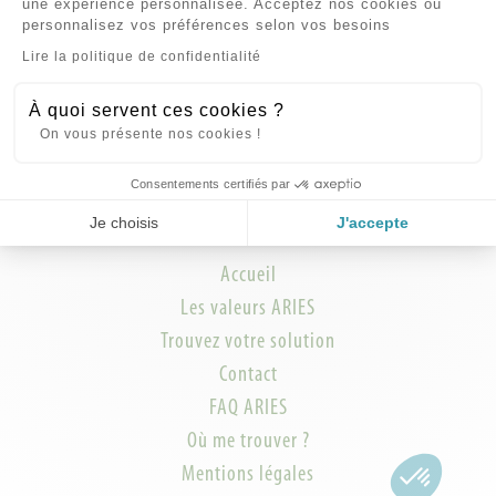
une expérience personnalisée. Acceptez nos cookies ou
Bleuvert participe à l’essor de la cosmétique bio en s’adaptant
personnalisez vos préférences selon vos besoins
constamment à ce marché en pleine évolution. Aujourd'hui, 2 000
Axeptio consent
Lire la politique de confidentialité
magasins spécialisés, dont tous les grands réseaux (Biocoop, La vie
claire, Naturalia, Biomonde, Satoriz...), font confiance à la légitimité
À quoi servent ces cookies ?
et à l’expertise de Bleuvert.
On vous présente nos cookies !
Consentements certifiés par
Je choisis
J'accepte
Liens utiles
Accueil
Les valeurs ARIES
Trouvez votre solution
Contact
FAQ ARIES
Où me trouver ?
Mentions légales